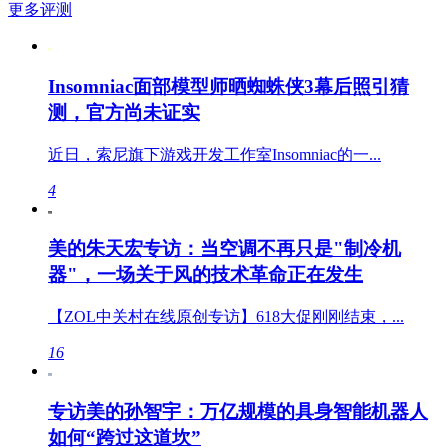
更多评测
Insomniac面部模型师晒蜘蛛侠3幕后照引猜
测，官方尚未证实
近日，索尼旗下游戏开发工作室Insomniac的一...
4
美的朱天宏专访：当空调不再只是"制冷机
器"，一场关于风的技术革命正在发生
【ZOL中关村在线原创专访】618大促刚刚结束，...
16
专访美的孙智宇：万亿规模的具身智能机器人
如何“跨过这道坎”