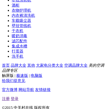
壁挂洗衣机
酒柜
衣物护理机
内衣裤清洗机
车载吸尘器
壁挂管线机
干衣机
暖奶消毒
滤芯配件
集成水槽
打蛋器
洗手机
首页
品牌大全
其他
大家电分类大全
空调品牌大全
美的空调
品牌专区
触屏版
|
极速版
|
电脑版
给我们提意见
官方微博
网站导航
友情链接
注册
登录
©2015 中关村在线 版权所有