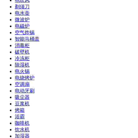
电吹风
剃须刀
电水壶
微波炉
电磁炉
空气炸锅
智能马桶盖
消毒柜
破壁机
冷冻柜
除湿机
电火锅
电烧烤炉
空调扇
电动牙刷
吸尘器
豆浆机
烤箱
浴霸
咖啡机
饮水机
加湿器