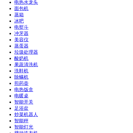
电热水龙头
面包机
蒸箱
冰吧
电熨斗
冲牙器
美容仪
蒸蛋器
垃圾处理器
酸奶机
果蔬清洗机
洗鞋机
除螨机
煎药壶
电热饭盒
电暖桌
智能开关
足浴盆
炒菜机器人
智能秤
智能灯光