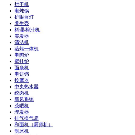
烘干机
电炖锅
护眼台灯
养生壶
料理/榨汁机
美发器
清洁机
蒸烤一体机
电陶炉
壁挂炉
面条机
电饼铛
按摩器
中央热水器
绞肉机
新风系统
茶吧机
理发器
排气换气扇
和面机（厨师机）
制冰机