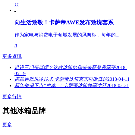
11
向生活致敬！卡萨帝AWE发布致境套系
作为家电与消费电子领域发展的风向标，每年的...
0
更多资讯
谁说三门是低端？这款冰箱给你带来高品质享受
2018-
05-19
搭载巡航风冷技术 卡萨帝冰箱京东再掀低价
2018-04-11
新年值得下点“血本”：卡萨帝冰箱静享生活
2018-02-21
更多行情
其他冰箱品牌
更多