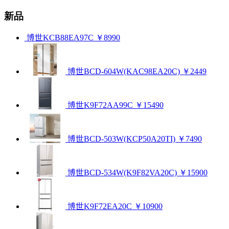
新品
博世KCB88EA97C
￥8990
博世BCD-604W(KAC98EA20C)
￥2449
博世K9F72AA99C
￥15490
博世BCD-503W(KCP50A20TI)
￥7490
博世BCD-534W(K9F82VA20C)
￥15900
博世K9F72EA20C
￥10900