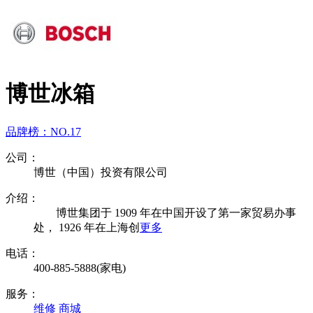
博世冰箱
品牌榜：
NO.17
公司：
博世（中国）投资有限公司
介绍：
博世集团于 1909 年在中国开设了第一家贸易办事
处， 1926 年在上海创
更多
电话：
400-885-5888(家电)
服务：
维修
商城