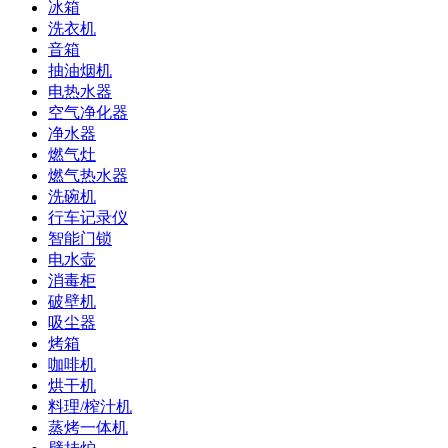
冰箱
洗衣机
音箱
抽油烟机
电热水器
空气净化器
净水器
燃气灶
燃气热水器
洗碗机
行车记录仪
智能门锁
电水壶
消毒柜
破壁机
吸尘器
烤箱
咖啡机
烘干机
料理/榨汁机
蒸烤一体机