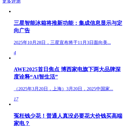
更多评测
三星智能冰箱将推新功能：集成信息显示与定
向广告
2025年10月28日，三星宣布将于11月3日面向美...
4
AWE2025首日焦点 博西家电旗下两大品牌深
度诠释“AI智生活”
（2025年3月20日，上海）3月20日，2025中国家...
17
冤枉钱少花！普通人真没必要花大价钱买高端
家电？