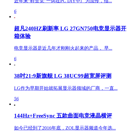
近年来“鞋盒党”一词在PC DIY中广为流传，指...
6
超凡240HZ刷新率 LG 27GN750电竞显示器开
箱体验
电竞显示器是近几年才刚刚火起来的产品， 早...
6
38吋21:9新旗舰 LG 38UC99超宽屏评测
LG作为早期开始就拓展显示器领域的厂商，一直...
56
144Hz+FreeSync 五款曲面电竞液晶横评
如今已经到了2016年底，ZOL显示器频道今年选...