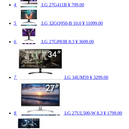
4
LG 27G411B
¥ 799.00
5
LG 32GQ950-B
10.0
¥ 11099.00
6
LG 27GP83B
8.3
¥ 3699.00
7
LG 34UM59
¥ 3299.00
8
LG 27UL500-W
8.3
¥ 1799.00