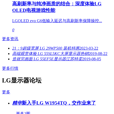
高刷新率与纯净画质的结合：深度体验LG
OLED电视游戏性能
LGOLED evo G6低输入延迟与高刷新率保障操控...
0
更多资讯
21：9超级宽屏 LG 29WP500 装机特惠
2023-03-22
高端观赏体验 LG 55SL5KC大屏显示器热销
2019-08-22
造就完画面 LG 55EF5E显示器江苏特卖
2019-08-05
更多行情
LG显示器论坛
更多
精华
新入手LG W1954TQ，交作业来了
更多2图