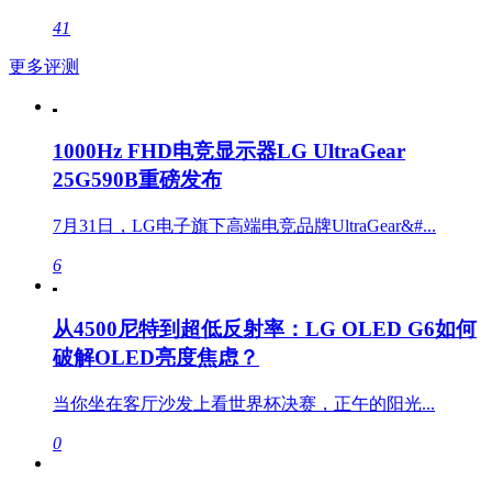
41
更多评测
1000Hz FHD电竞显示器LG UltraGear
25G590B重磅发布
7月31日，LG电子旗下高端电竞品牌UltraGear&#...
6
从4500尼特到超低反射率：LG OLED G6如何
破解OLED亮度焦虑？
当你坐在客厅沙发上看世界杯决赛，正午的阳光...
0