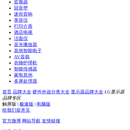
监视器
回音壁
迷你音响
美容仪
打印介质
酒店电视
洁面仪
蓝光播放器
其他智能电子
AV音箱
衣物护理机
智能传感器
家电其他
多屏处理器
首页
品牌大全
硬件外设分类大全
显示器品牌大全
LG显示器
品牌专区
触屏版
|
极速版
|
电脑版
给我们提意见
官方微博
网站导航
友情链接