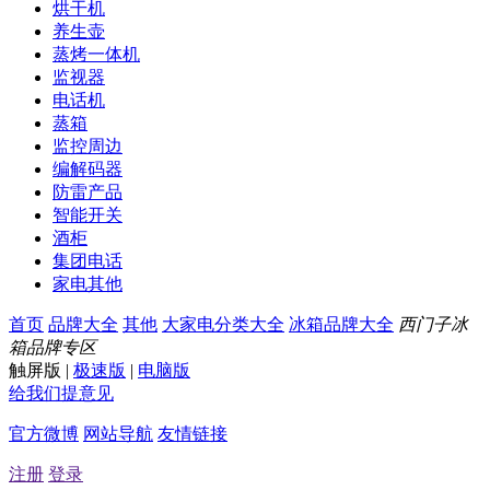
烘干机
养生壶
蒸烤一体机
监视器
电话机
蒸箱
监控周边
编解码器
防雷产品
智能开关
酒柜
集团电话
家电其他
首页
品牌大全
其他
大家电分类大全
冰箱品牌大全
西门子冰
箱品牌专区
触屏版
|
极速版
|
电脑版
给我们提意见
官方微博
网站导航
友情链接
注册
登录